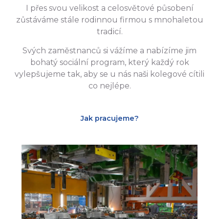
I přes svou velikost a celosvětové působení
zůstáváme stále rodinnou firmou s mnohaletou
tradicí.
Svých zaměstnanců si vážíme a nabízíme jim
bohatý sociální program, který každý rok
vylepšujeme tak, aby se u nás naši kolegové cítili
co nejlépe.
Jak pracujeme?