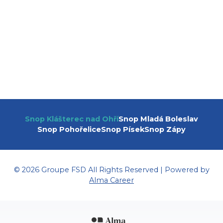
Snop Klášterec nad Ohří
Snop Mladá Boleslav
Snop Pohořelice
Snop Písek
Snop Zápy
© 2026 Groupe FSD All Rights Reserved | Powered by
Alma Career