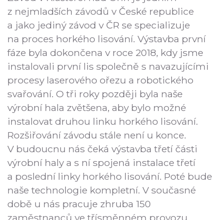
z nejmladších závodů v České republice
a jako jediný závod v ČR se specializuje
na proces horkého lisování. Výstavba první
fáze byla dokončena v roce 2018, kdy jsme
instalovali první lis společně s navazujícími
procesy laserového ořezu a robotického
svařování. O tři roky později byla naše
výrobní hala zvětšena, aby bylo možné
instalovat druhou linku horkého lisování.
Rozšiřování závodu stále není u konce.
V budoucnu nás čeká výstavba třetí části
výrobní haly a s ní spojená instalace třetí
a poslední linky horkého lisování. Poté bude
naše technologie kompletní. V současné
době u nás pracuje zhruba 150
zaměstnanců ve třísměnném provozu.